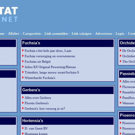
me
-
Alfabet
-
Categorieën
-
Link aanmelden
-
Link wijzigen
-
Adverteren
-
Login
-
Cont
Fuchsia's
Orchide
Fuchsia s het hele jaar door, Laan
De Orchi
Fuchsia verzorging en overwinteren
Orchidee
Fuchsias uit België
The Orc
Julius K9 Original Powertuig/Harnas
Trimshirt, lange mouw zwart/fuchsia-S
Passie
Winterharde Fuchsia's
Alles ov
Flormom
Gerbera's
Passiebl
Alles over Gerbera
Passiflor
Florein Gerbera's
Wanneer 
Gerbera's: hoe verzorg je ze?
Pioenro
Hortensia's
Pioenroo
D. van Geest BV
Pioenroo
Hortensia kopen
Pioenroz