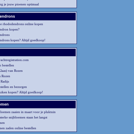
rg je jouw pioenen optimaal
endrons
e rhododendrons online kopen
ndron kopen?
ndrons
drons kopen? Altijd goedkoop!
achtregistration.com
n bestellen
Klaas) van Rozen
s Rozen
Radijs
stellen en bezorgen
uiken kopen? Altijd goedkoop!
oemen
bloemen zaaien in maart voor je pluktuin
terke snijbloemen staan het langst
emen
men zaden online bestellen