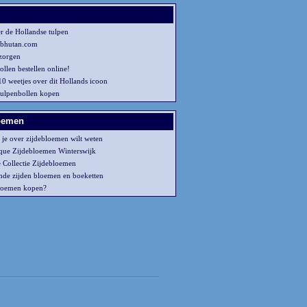
er de Hollandse tulpen
4bhutan.com
zorgen
llen bestellen online!
10 weetjes over dit Hollands icoon
tulpenbollen kopen
oemen
t je over zijdebloemen wilt weten
ue Zijdebloemen Winterswijk
e Collectie Zijdebloemen
ende zijden bloemen en boeketten
loemen kopen?