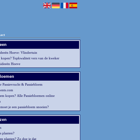
act
een
deeën Hoeve: Vlindertuin
 kopen? Topkwaliteit vers van de kweker
hideeën Hoeve
bloemen
er Passievrucht & Passiebloem
ents.com
oem kopen? Alle Passiebloemen online
a
moet je een passiebloem snoeien?
zen
s
s planten?
en planten? Zo doe je dat