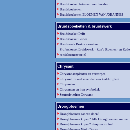
Bruidsboeket: foto's en voorbeelden
Bruidsboeketten
Bruidsboeketten BLOEMEN VAN JOHANNES
Bruidsboeketten & bruidswerk
Bruidsboeket Delft
Bruidsboeket Leiden
Bruidswerk Bruidsboeketten
Professioneel Bruidswerk - Ron's Bloemen- en Kado
ronsbloemensjop.nl
Chrysant
Chrysant aanplanten en verzorgen
Chrysant: zoveel meer dan een kerkhofplant
Chrysanten
Chrysanten en hun symboliek
Spuitadvieslijst Chrysant
Droogbloemen
Droogbloemen cadeau doen?
Droogbloemen kopen? Alle Droogbloemen online
Droogbloemen kopen? Shop nu online!
Droogbloemen Night Dream