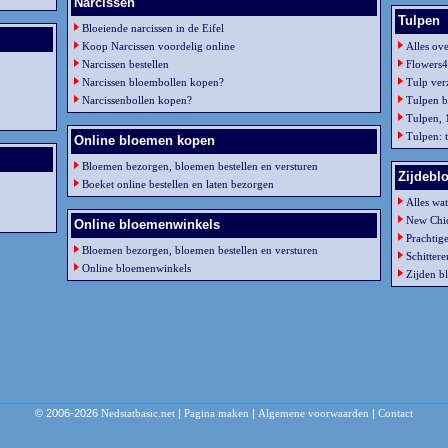
Narcissen
Tulpen
Bloeiende narcissen in de Eifel
Koop Narcissen voordelig online
Alles ov
Narcissen bestellen
Flowers
Narcissen bloembollen kopen?
Tulp ver
Narcissenbollen kopen?
Tulpen bo
Tulpen, 
Tulpen: 
Online bloemen kopen
Bloemen bezorgen, bloemen bestellen en versturen
Zijdebl
Boeket online bestellen en laten bezorgen
Alles wa
New Chiq
Online bloemenwinkels
Prachtig
Bloemen bezorgen, bloemen bestellen en versturen
Schitter
Online bloemenwinkels
Zijden b
© 2006-2026
Nedstatbasic.net
|
Pagina maken
|
Algemene voorwaarden
|
Contact