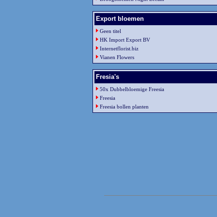
Export bloemen
Geen titel
HK Import Export BV
Internetflorist.biz
Vianen Flowers
Fresia's
50x Dubbelbloemige Freesia
Freesia
Freesia bollen planten