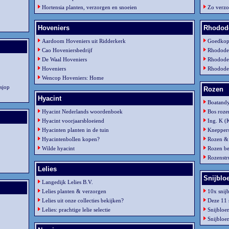
Hortensia planten, verzorgen en snoeien
Zo verzo
Hoveniers
Rhodod
Aardoom Hoveniers uit Ridderkerk
Goedkop
Cao Hoveniersbedrijf
Rhodode
De Waal Hoveniers
Rhodode
Hoveniers
Rhododen
Wencop Hoveniers: Home
sjop
Rozen
Hyacint
Boatandy
Hyacint Nederlands woordenboek
Bos roze
Hyacint voorjaarsbloeiend
Ing. K (
Hyacinten planten in de tuin
Knepper
Hyacintenbollen kopen?
Rozen & 
Wilde hyacint
Rozen be
Rozenstr
Lelies
Snijbl
Langedijk Lelies B.V.
Lelies planten & verzorgen
10x snij
Lelies uit onze collecties bekijken?
Deze 11 s
Lelies: prachtige lelie selectie
Snijblo
Snijbloe